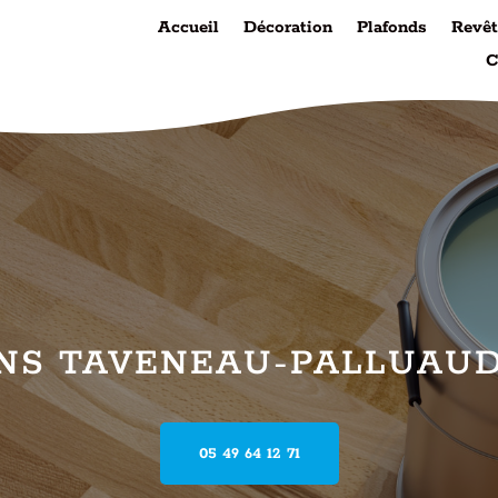
Accueil
Décoration
Plafonds
Revê
C
ONS TAVENEAU-PALLUAUD
05 49 64 12 71