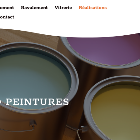
tement
Ravalement
Vitrerie
Réalisations
ontact
 PEINTURES