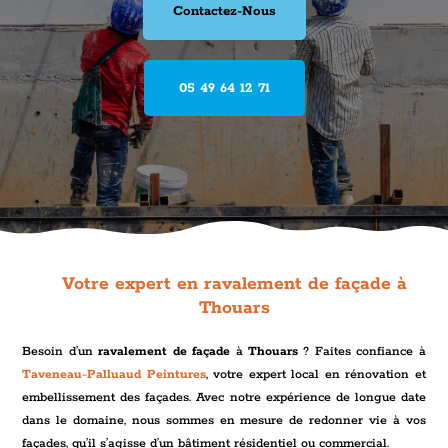
Contactez-Nous
05 49 64 12 71
Votre expert en ravalement de façade à
Thouars
Besoin d’un
ravalement de façade
à
Thouars
? Faites confiance à
Taveneau-Palluaud Peintures
, votre expert local en rénovation et
embellissement des façades. Avec notre expérience de longue date
dans le domaine, nous sommes en mesure de redonner vie à vos
façades, qu’il s’agisse d’un bâtiment résidentiel ou commercial.